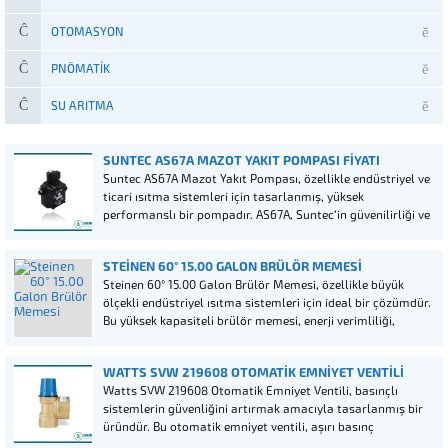
OTOMASYON
PNÖMATIK
SU ARITMA
SUNTEC AS67A MAZOT YAKIT POMPASI FIYATI
Suntec AS67A Mazot Yakıt Pompası, özellikle endüstriyel ve
ticari ısıtma sistemleri için tasarlanmış, yüksek
performanslı bir pompadır. AS67A, Suntec’in güvenilirliği ve
kalitesini temsil ederken, enerji verimliliği ve dayanıklılık
açısından da sektör standartlarını belirler.
STEINEN 60° 15.00 GALON BRÜLÖR MEMESI
Steinen 60° 15.00 Galon Brülör Memesi, özellikle büyük
ölçekli endüstriyel ısıtma sistemleri için ideal bir çözümdür.
Bu yüksek kapasiteli brülör memesi, enerji verimliliği,
dayanıklılık ve üstün yanma performansı ile dikkat çeker.
WATTS SVW 219608 OTOMATIK EMNIYET VENTILI
Watts SVW 219608 Otomatik Emniyet Ventili, basınçlı
sistemlerin güvenliğini artırmak amacıyla tasarlanmış bir
üründür. Bu otomatik emniyet ventili, aşırı basınç
durumlarında otomatik olarak harekete geçerek sistemlerin