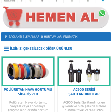
BAĞLANTI ELEMANLARI & HORTUMLAR
,
PNÖMATIK
İLGİNİZİ ÇEKEBİLECEK DİĞER ÜRÜNLER
POLIÜRETAN HAVA HORTUMU
AC900 SERISI
SIPARIŞ VER
ŞARTLANDIRICILAR
Poliüretan Hava Hortumu,
AC900 Serisi Şartlandırıcı, en
bireysel veya endüstriyel
güvenli ve hızlı şekilde sizlere
çalışma alanlarında hortum
sunmaktayız. AC900 Serisi