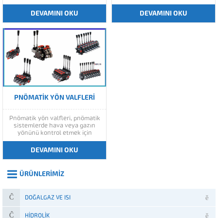
kullanımından kaynaklanan
Şartlandırıcı fiyatları üç tip
katlanma, yıpranma ve hortum
olarak satışa sunulduğu için
DEVAMINI OKU
DEVAMINI OKU
yapısından doğan sorunları
fiyatları seri ve filtreye göre
ortadan kaldıran çok sağlam ve
değişiklik göstermektedir.
dayanıklı hortumlardır.
Şartlandırıcı nedir? Sistemin
Poliüretan hava hortumları
ihtiyacı olan hava akış basıncını
güncel teknolojinin en sorunsuz
sağlarken aynı zamanda hava
ürünlerindendir. Montaj
hattında bulunan...
konusunda hemen her türlü
rakora uyum...
PNÖMATIK YÖN VALFLERI
Pnömatik yön valfleri, pnömatik
sistemlerde hava veya gazın
yönünü kontrol etmek için
kullanılan bir tür valftir. Bu
valfler, hava veya gazın belirli
DEVAMINI OKU
bir yöne gitmesini sağlar ve
sistemin çalışmasını düzenler.
ÜRÜNLERIMIZ
DOĞALGAZ VE ISI
HIDROLIK