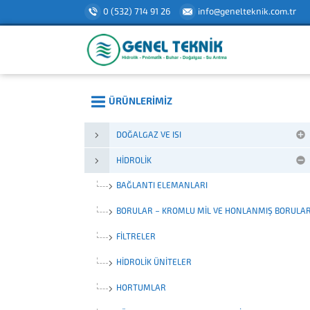
0 (532) 714 91 26
info@genelteknik.com.tr
ÜRÜNLERIMIZ
DOĞALGAZ VE ISI
HIDROLIK
BAĞLANTI ELEMANLARI
BORULAR – KROMLU MIL VE HONLANMIŞ BORULA
FILTRELER
HIDROLIK ÜNITELER
HORTUMLAR