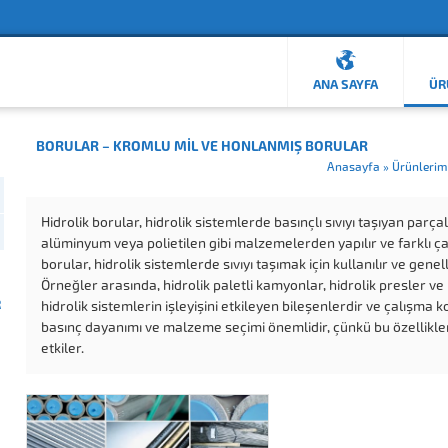
ANA SAYFA
ÜR
BORULAR – KROMLU MIL VE HONLANMIŞ BORULAR
Anasayfa
»
Ürünlerim
Hidrolik borular, hidrolik sistemlerde basınçlı sıvıyı taşıyan parç
alüminyum veya polietilen gibi malzemelerden yapılır ve farklı ça
borular, hidrolik sistemlerde sıvıyı taşımak için kullanılır ve gen
Örneğler arasında, hidrolik paletli kamyonlar, hidrolik presler ve h
R
hidrolik sistemlerin işleyişini etkileyen bileşenlerdir ve çalışma k
basınç dayanımı ve malzeme seçimi önemlidir, çünkü bu özellikler hi
etkiler.