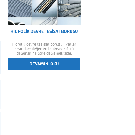
HIDROLIK DEVRE TESISAT BORUSU
Hidrolik devre tesisat borusu fiyatları
standart değerlerde olmayıp ölçü
değerlerine göre değişmektedir.
Hidrolik Devre Tesisat Borusu,
kusursuz sistem işleyişinde
DEVAMINI OKU
belirlenmiş iki nokta arasındaki
akışkan aktarımını yapan parçadır.
Hidrolik devre tesisat boruları
standart boyu 6 metredir ve plastik
tapalıdır. Fosfatlı borular...