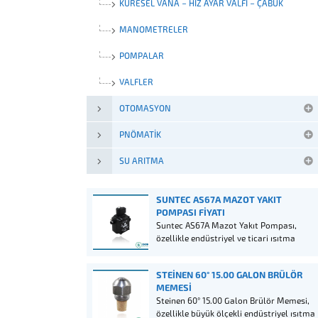
KÜRESEL VANA – HIZ AYAR VALFI – ÇABUK
BAĞLANTI ELEMANLARI
MANOMETRELER
POMPALAR
VALFLER
OTOMASYON
PNÖMATIK
SU ARITMA
SUNTEC AS67A MAZOT YAKIT
POMPASI FIYATI
Suntec AS67A Mazot Yakıt Pompası,
özellikle endüstriyel ve ticari ısıtma
sistemleri için tasarlanmış, yüksek
performanslı bir pompadır. AS67A,
STEINEN 60° 15.00 GALON BRÜLÖR
Suntec’in güvenilirliği ve kalitesini
MEMESI
temsil ederken, enerji verimliliği ve
Steinen 60° 15.00 Galon Brülör Memesi,
dayanıklılık açısından da sektör
özellikle büyük ölçekli endüstriyel ısıtma
standartlarını belirler.