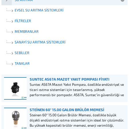
SU ARITMA
EVSEL SU ARITMA SISTEMLERI
FILTRELER
MEMBRANLAR
SANAYI SU ARITMA SISTEMLERI
SEBILLER
TANKLAR
SUNTEC AS67A MAZOT YAKIT POMPASI FIYATI
Suntec AS67A Mazot Yakıt Pompası, özellikle endüstriyel ve
ticari ısıtma sistemleri için tasarlanmış, yüksek
performanslı bir pompadır. AS67A, Suntec’in güvenilirliği ve
kalitesini temsil ederken, enerji verimliliği ve dayanıklılık
açısından da sektör standartlarını belirler.
STEINEN 60° 15.00 GALON BRÜLÖR MEMESI
Steinen 60° 15.00 Galon Brülör Memesi, özellikle büyük
ölçekli endüstriyel ısıtma sistemleri için ideal bir çözümdür.
Bu yüksek kapasiteli brülör memesi, enerji verimliliği,