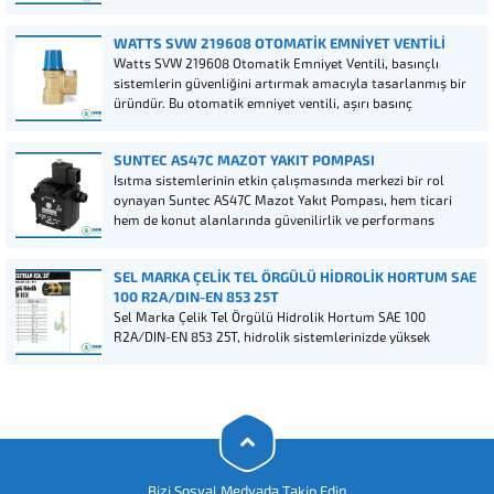
dayanıklılık ve üstün yanma performansı ile dikkat çeker.
WATTS SVW 219608 OTOMATIK EMNIYET VENTILI
Watts SVW 219608 Otomatik Emniyet Ventili, basınçlı
sistemlerin güvenliğini artırmak amacıyla tasarlanmış bir
üründür. Bu otomatik emniyet ventili, aşırı basınç
durumlarında otomatik olarak harekete geçerek sistemlerin
korunmasını sağlar.
SUNTEC AS47C MAZOT YAKIT POMPASI
Isıtma sistemlerinin etkin çalışmasında merkezi bir rol
oynayan Suntec AS47C Mazot Yakıt Pompası, hem ticari
hem de konut alanlarında güvenilirlik ve performans
arayanlar için ideal bir seçimdir. Bu pompalar, yüksek
verimlilik ve uzun ömürlülük vaadiyle öne çıkar. Suntec,
SEL MARKA ÇELIK TEL ÖRGÜLÜ HIDROLIK HORTUM SAE
sektördeki yılların...
100 R2A/DIN-EN 853 25T
Sel Marka Çelik Tel Örgülü Hidrolik Hortum SAE 100
R2A/DIN-EN 853 25T, hidrolik sistemlerinizde yüksek
performans ve güvenilirlik sağlamak için özel olarak
tasarlanmış bir üründür. Bu hortum, yüksek basınçlı hidrolik
uygulamalarınızda mükemmel bir performans sergiler.
Bizi Sosyal Medyada Takip Edin