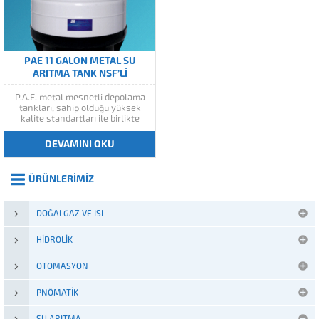
PAE 11 GALON METAL SU
ARITMA TANK NSF’LI
P.A.E. metal mesnetli depolama
tankları, sahip olduğu yüksek
kalite standartları ile birlikte
üretilmekte olup 2 ila 28 galon
arasında farklılık gösteren
DEVAMINI OKU
depolama kapasitelerine
sahiptir. Tanklar sevkiyatında
paslanmaz çelik sistem
ÜRÜNLERIMIZ
bağlantısı ile sunulmaktadır.
Konut RO uygulamaları için
tasarlanmış olan bu tanklar,...
DOĞALGAZ VE ISI
HIDROLIK
OTOMASYON
PNÖMATIK