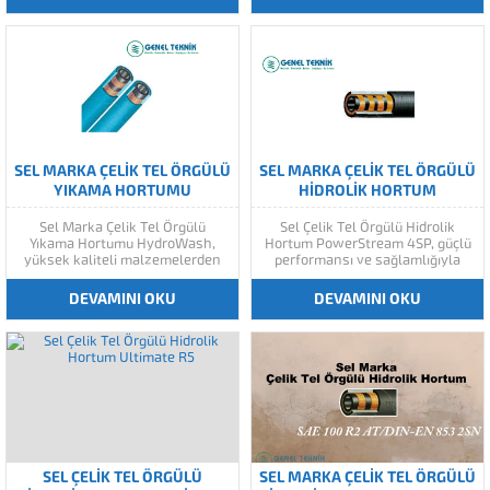
hortum, üstün özellikleri ve
tasarlanmış bir üründür. Bu
dayanıklılığıyla sektördeki en
hortum, yüksek basınçlı hidrolik
zorlu gereksinimleri karşılamak
uygulamalarınızda mükemmel
üzere tasarlanmıştır. Ürünün
bir performans sergiler. Çelik tel
öne çıkan teknik özellikleri: 1.
örgülü yapısı, hortumun
Üstün Basınç...
dayanıklılığını artırır ve...
SEL MARKA ÇELIK TEL ÖRGÜLÜ
SEL MARKA ÇELIK TEL ÖRGÜLÜ
YIKAMA HORTUMU
HIDROLIK HORTUM
HYDROWASH / 1-2
POWERSTREAM 4SP
Sel Marka Çelik Tel Örgülü
Sel Çelik Tel Örgülü Hidrolik
Yıkama Hortumu HydroWash,
Hortum PowerStream 4SP, güçlü
yüksek kaliteli malzemelerden
performansı ve sağlamlığıyla
üretilen dayanıklı bir hidrolik
hidrolik sistemleriniz için ideal
hortumdur. Bu hortum,
bir tercihtir. PowerStream 4SP
DEVAMINI OKU
DEVAMINI OKU
endüstriyel ve evsel kullanımlar
hidrolik hortum, mükemmel
için mükemmel bir seçenektir.
dayanıklılık ve güvenilirlik sunar.
Ürünün öne çıkan özellikleri: 1.
Yüksek kaliteli çelik tel örgülü
Dayanıklılık ve Güvenilirlik: Sel
yapısı, hortumun yüksek
Marka Çelik Tel Örgülü Yıkama...
basınçlara karşı dayanıklılığını
artırır ve...
SEL ÇELIK TEL ÖRGÜLÜ
SEL MARKA ÇELIK TEL ÖRGÜLÜ