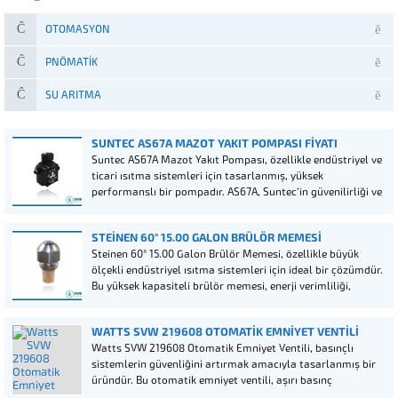
OTOMASYON
PNÖMATIK
SU ARITMA
SUNTEC AS67A MAZOT YAKIT POMPASI FIYATI
Suntec AS67A Mazot Yakıt Pompası, özellikle endüstriyel ve
ticari ısıtma sistemleri için tasarlanmış, yüksek
performanslı bir pompadır. AS67A, Suntec’in güvenilirliği ve
kalitesini temsil ederken, enerji verimliliği ve dayanıklılık
açısından da sektör standartlarını belirler.
STEINEN 60° 15.00 GALON BRÜLÖR MEMESI
Steinen 60° 15.00 Galon Brülör Memesi, özellikle büyük
ölçekli endüstriyel ısıtma sistemleri için ideal bir çözümdür.
Bu yüksek kapasiteli brülör memesi, enerji verimliliği,
dayanıklılık ve üstün yanma performansı ile dikkat çeker.
WATTS SVW 219608 OTOMATIK EMNIYET VENTILI
Watts SVW 219608 Otomatik Emniyet Ventili, basınçlı
sistemlerin güvenliğini artırmak amacıyla tasarlanmış bir
üründür. Bu otomatik emniyet ventili, aşırı basınç
durumlarında otomatik olarak harekete geçerek sistemlerin