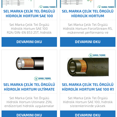
SEL MARKA ÇELIK TEL ÖRGÜLÜ
SEL MARKA ÇELIK TEL ÖRGÜLÜ
HIDROLIK HORTUM SAE 100
HIDROLIK HORTUM
R2A/DIN-EN 853 25T
FORCESTREAM R5
Sel Marka Çelik Tel Örgülü
Sel Marka Çelik Tel Örgülü
Hidrolik Hortum SAE 100
Hidrolik Hortum ForceStream R5,
R2A/DIN-EN 853 25T, hidrolik
mükemmel performansı ve
sistemlerinizde yüksek
dayanıklılığı ile hidrolik
performans ve güvenilirlik
sistemler için ideal bir çözümdür.
DEVAMINI OKU
DEVAMINI OKU
sağlamak için özel olarak
Sel Marka Çelik Tel Örgülü
tasarlanmış bir üründür. Bu
Hidrolik Hortum ForceStream R5,
hortum, yüksek basınçlı hidrolik
yüksek kaliteli çelik tel örgülü
uygulamalarınızda mükemmel
yapısı ve özel olarak
bir performans sergiler.
tasarlanmış bir...
SEL MARKA ÇELIK TEL ÖRGÜLÜ
SEL MARKA ÇELIK TEL ÖRGÜLÜ
HIDROLIK HORTUM ULTIMATE
HIDROLIK HORTUM SAE 100 R1
25N
A/DIN-EN 853
Sel Marka Çelik Tel Örgülü
Sel Marka Çelik Tel Örgülü
Hidrolik Hortum Ultimate 25N,
Hidrolik Hortum SAE 100, hidrolik
endüstriyel hidrolik uygulamalar
sistemlerinizde yüksek
için optimize edilmiş yüksek
performans ve güvenilirlik
performanslı bir hortumdur. Bu
sağlamak için özel olarak
DEVAMINI OKU
DEVAMINI OKU